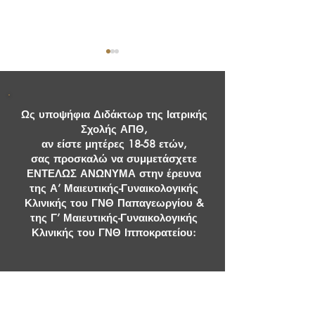
Ως υποψήφια Διδάκτωρ της Ιατρικής
Σχολής ΑΠΘ,
αν είστε μητέρες 18-58 ετών,
σας προσκαλώ να συμμετάσχετε
Εσείς χωρίζετε! Εγώ τι
Ελληνικό "Mindf
ΕΝΤΕΛΩΣ ΑΝΩΝΥΜΑ στην έρευνα
φταίω;
Questionnaire" γ
της Α’ Μαιευτικής-Γυναικολογικής
όλους.
Κλινικής του ΓΝΘ Παπαγεωργίου &
της Γ’ Μαιευτικής-Γυναικολογικής
Κλινικής του ΓΝΘ Ιπποκρατείου:
«Το ψυχολογικό τραύμα ως
επιβαρυντικός παράγοντας